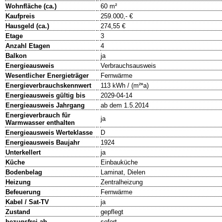
Wohnfläche (ca.)
60 m²
Kaufpreis
259.000,- €
Hausgeld (ca.)
274,55 €
Etage
3
Anzahl Etagen
4
Balkon
ja
Energieausweis
Verbrauchsausweis
Wesentlicher Energieträger
Fernwärme
Energieverbrauchskennwert
113 kWh / (m²*a)
Energieausweis gültig bis
2029-04-14
Energieausweis Jahrgang
ab dem 1.5.2014
Energieverbrauch für
ja
Warmwasser enthalten
Energieausweis Werteklasse
D
Energieausweis Baujahr
1924
Unterkellert
ja
Küche
Einbauküche
Bodenbelag
Laminat, Dielen
Heizung
Zentralheizung
Befeuerung
Fernwärme
Kabel / Sat-TV
ja
Zustand
gepflegt
bezugsfrei ab
sofort