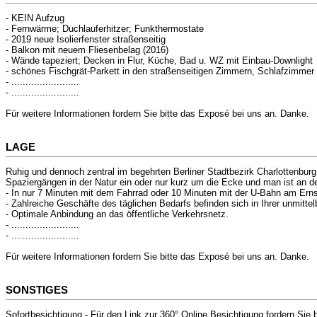
- KEIN Aufzug
- Fernwärme; Duchlauferhitzer; Funkthermostate
- 2019 neue Isolierfenster straßenseitig
- Balkon mit neuem Fliesenbelag (2016)
- Wände tapeziert; Decken in Flur, Küche, Bad u. WZ mit Einbau-Downlight
- schönes Fischgrät-Parkett in den straßenseitigen Zimmern, Schlafzimmer m
- ........................
- ........................
Für weitere Informationen fordern Sie bitte das Exposé bei uns an. Danke.
LAGE
Ruhig und dennoch zentral im begehrten Berliner Stadtbezirk Charlottenbur
Spaziergängen in der Natur ein oder nur kurz um die Ecke und man ist an 
- In nur 7 Minuten mit dem Fahrrad oder 10 Minuten mit der U-Bahn am Erns
- Zahlreiche Geschäfte des täglichen Bedarfs befinden sich in Ihrer unmitte
- Optimale Anbindung an das öffentliche Verkehrsnetz.
- ........................
- ........................
Für weitere Informationen fordern Sie bitte das Exposé bei uns an. Danke.
SONSTIGES
Sofortbesichtigung - Für den Link zur 360° Online Besichtigung fordern Sie 