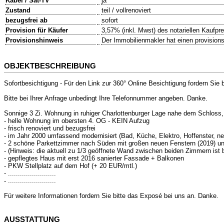
Kabel / Sat-TV
ja
Zustand
teil / vollrenoviert
bezugsfrei ab
sofort
Provision für Käufer
3,57% (inkl. Mwst) des notariellen Kaufpr
Provisionshinweis
Der Immobilienmakler hat einen provisions
OBJEKTBESCHREIBUNG
Sofortbesichtigung - Für den Link zur 360° Online Besichtigung fordern Sie 
Bitte bei Ihrer Anfrage unbedingt Ihre Telefonnummer angeben. Danke.
Sonnige 3 Zi. Wohnung in ruhiger Charlottenburger Lage nahe dem Schloss, 
- helle Wohnung im obersten 4. OG - KEIN Aufzug
- frisch renoviert und bezugsfrei
- im Jahr 2000 umfassend modernisiert (Bad, Küche, Elektro, Hoffenster, ne
- 2 schöne Parkettzimmer nach Süden mit großen neuen Fenstern (2019) u
- (Hinweis: die aktuell zu 1/3 geöffnete Wand zwischen beiden Zimmern ist b
- gepflegtes Haus mit erst 2016 sanierter Fassade + Balkonen
- PKW Stellplatz auf dem Hof (+ 20 EUR/mtl.)
- ........................
- ........................
Für weitere Informationen fordern Sie bitte das Exposé bei uns an. Danke.
AUSSTATTUNG