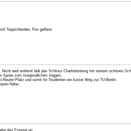
it Teppichboden, Flur gefliest
g. Nicht weit entfernt lädt das Schloss Charlottenburg mit seinem schönen Sc
der Spree zum morgendlichen Joggen.
t-Reuter-Platz und somit für Studenten ein kurzer Weg zur TU-Berlin.
lbaren Nähe.
bitte das Exposé an.