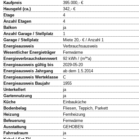
Kaufpreis
395.000,- €
Hausgeld (ca.)
342,- €
Etage
4
Anzahl Etagen
4
Balkon
ja
Anzahl Garage / Stellplatz
1
Garage / Stellplatz
Miete 20,- € / Anzahl 1
Energieausweis
Verbrauchsausweis
Wesentlicher Energieträger
Fernwärme
Energieverbrauchskennwert
92 kWh / (m²*a)
Energieausweis gültig bis
2029-05-20
Energieausweis Jahrgang
ab dem 1.5.2014
Energieausweis Werteklasse
C
Energieausweis Baujahr
1955
Unterkellert
ja
Gartennutzung
ja
Küche
Einbauküche
Bodenbelag
Fliesen, Teppich, Parkett
Heizung
Fernheizung
Befeuerung
Fernwärme
Ausstattung
GEHOBEN
Fahrradraum
ja