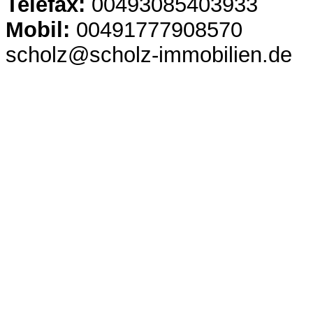
Telefax:
00493085403933
Mobil:
00491777908570
scholz@scholz-immobilien.de