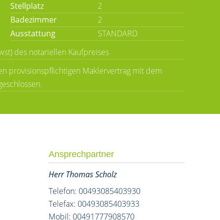
Stellplatz
2
Badezimmer
2
Ausstattung
STANDARD
wst) des notariellen Kaufpreises
n provisionspflichtigen Maklervertrag mit dem
geschlossen.
Ansprechpartner
Herr Thomas Scholz
Telefon: 00493085403930
Telefax: 00493085403933
Mobil: 00491777908570