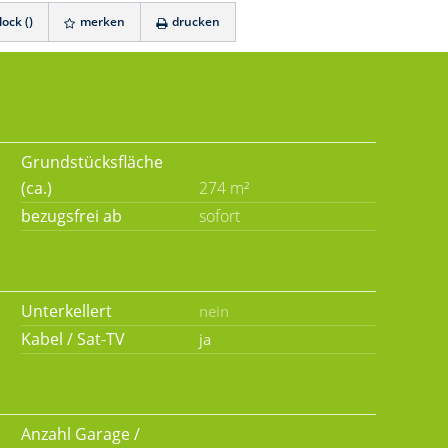
ock (
)
merken
drucken
Grundstücksfläche
(ca.)
274 m²
bezugsfrei ab
sofort
Unterkellert
Kabel / Sat-TV
Anzahl Garage /