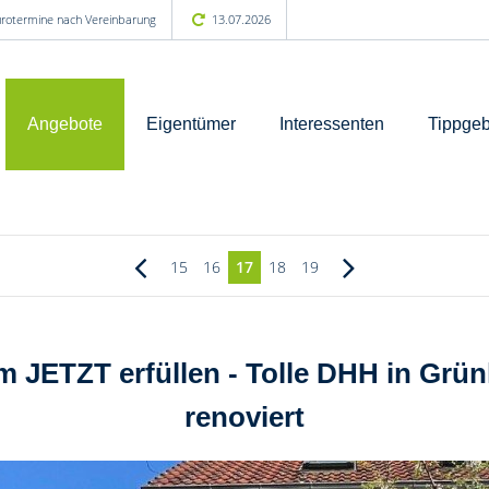
Bürotermine nach Vereinbarung
13.07.2026
Angebote
Eigentümer
Interessenten
Tippgeb
15
16
17
18
19
JETZT erfüllen - Tolle DHH in Grünhe
renoviert