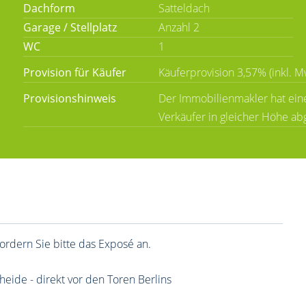
Dachform
Satteldach
Garage / Stellplatz
Anzahl 2
WC
1
Provision für Käufer
Käuferprovision 3,57% (inkl. M
Provisionshinweis
Der Immobilienmakler hat eine
Verkäufer in gleicher Höhe ab
ordern Sie bitte das Exposé an.
eide - direkt vor den Toren Berlins