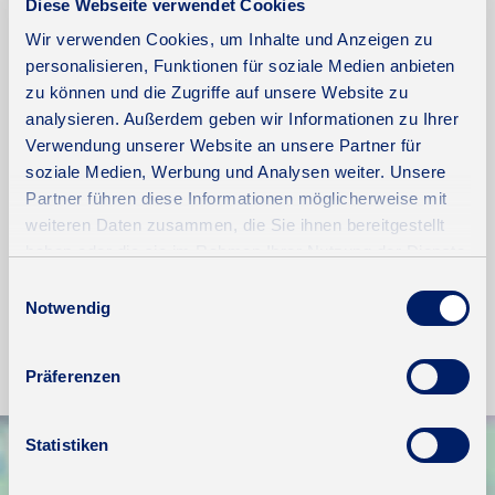
Diese Webseite verwendet Cookies
Wir verwenden Cookies, um Inhalte und Anzeigen zu
Weitere Informationen
personalisieren, Funktionen für soziale Medien anbieten
zu können und die Zugriffe auf unsere Website zu
Wesentlicher Energieträger
Fernwärme
analysieren. Außerdem geben wir Informationen zu Ihrer
Energieausweis gültig bis
2029-05-20
Verwendung unserer Website an unsere Partner für
soziale Medien, Werbung und Analysen weiter. Unsere
Energieausweis Jahrgang
ab dem 1.5.2014
Partner führen diese Informationen möglicherweise mit
Energieausweis Werteklasse
C
weiteren Daten zusammen, die Sie ihnen bereitgestellt
haben oder die sie im Rahmen Ihrer Nutzung der Dienste
Energieausweis Baujahr
1955
gesammelt haben.
Einwilligungsauswahl
Heizung
Fernheizung
Notwendig
Befeuerung
Fernwärme
Präferenzen
Statistiken