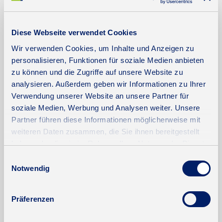
136 kWh / (m²*a)
Energieverbrauchskennwert
Diese Webseite verwendet Cookies
Wir verwenden Cookies, um Inhalte und Anzeigen zu
personalisieren, Funktionen für soziale Medien anbieten
Weitere Informationen
zu können und die Zugriffe auf unsere Website zu
analysieren. Außerdem geben wir Informationen zu Ihrer
Wesentlicher Energieträger
Öl
Verwendung unserer Website an unsere Partner für
Energieausweis gültig bis
2028-07-26
soziale Medien, Werbung und Analysen weiter. Unsere
Partner führen diese Informationen möglicherweise mit
Energieausweis Jahrgang
ab dem 1.5.2014
weiteren Daten zusammen, die Sie ihnen bereitgestellt
Energieverbrauch für Warmwasser
enthalten
haben oder die sie im Rahmen Ihrer Nutzung der Dienste
gesammelt haben.
Einwilligungsauswahl
Energieausweis Werteklasse
E
Notwendig
Energieausweis Baujahr
1970
Heizung
Zentralheizung
Präferenzen
Befeuerung
Öl