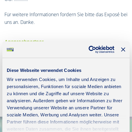
Für weitere Informationen fordern Sie bitte das Exposé bei
uns an. Danke.
Ansprechpartner
Herr Thomas Scholz
Telefon: 00493085403930
Diese Webseite verwendet Cookies
Telefax: 00493085403933
Mobil: 00491777908570
Wir verwenden Cookies, um Inhalte und Anzeigen zu
scholz@scholz-immobilien.de
personalisieren, Funktionen für soziale Medien anbieten
zu können und die Zugriffe auf unsere Website zu
analysieren. Außerdem geben wir Informationen zu Ihrer
Verwendung unserer Website an unsere Partner für
soziale Medien, Werbung und Analysen weiter. Unsere
Partner führen diese Informationen möglicherweise mit
weiteren Daten zusammen, die Sie ihnen bereitgestellt