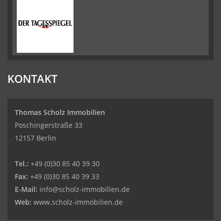
KONTAKT
Thomas Scholz Immobilien
Poschingerstraße 33
12157 Berlin
Tel.:
+49 (0)30 85 40 39 30
Fax:
+49 (0)30 85 40 39 33
E-Mail:
info@scholz-immobilien.de
Web:
www.scholz-immobilien.de