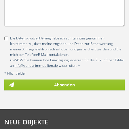
Die
Datenschutzerklärung
habe ich zur Kenntnis genommen.
Ich stimme zu, dass meine Angaben und Daten zur Beantwortung
meiner Anfrage elektronisch erhoben und gespeichert werden und Sie
mich per Telefon/E-Mail kontaktieren.
HINWEIS:
Sie können Ihre Einwilligung jederzeit für die Zukunft per E-Mail
an
info@scholz-immobilien.de
widerrufen. *
* Pflichtfelder
Absenden
NEUE OBJEKTE