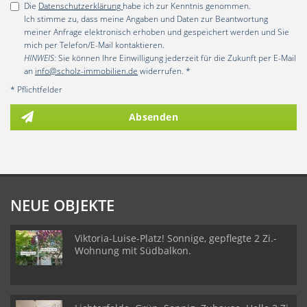
Die
Datenschutzerklärung
habe ich zur Kenntnis genommen.
Ich stimme zu, dass meine Angaben und Daten zur Beantwortung
meiner Anfrage elektronisch erhoben und gespeichert werden und Sie
mich per Telefon/E-Mail kontaktieren.
HINWEIS:
Sie können Ihre Einwilligung jederzeit für die Zukunft per E-Mail
an
info@scholz-immobilien.de
widerrufen. *
* Pflichtfelder
Absenden
NEUE OBJEKTE
Viktoria-Luise-Platz! Sonnige, gepflegte 2 Zi.-
Wohnung mit Südbalkon.