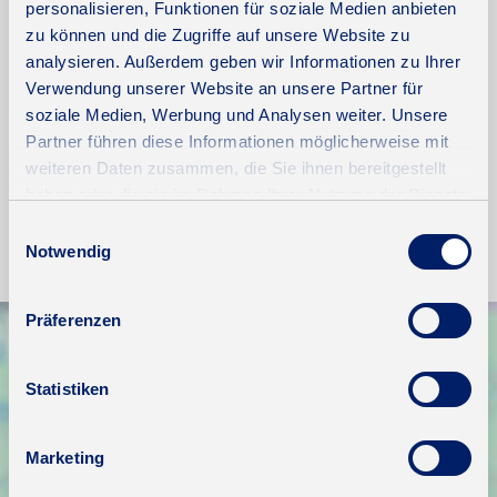
personalisieren, Funktionen für soziale Medien anbieten
Energieausweis gültig bis
2028-09-19
zu können und die Zugriffe auf unsere Website zu
analysieren. Außerdem geben wir Informationen zu Ihrer
Energieausweis Jahrgang
ab dem 1.5.2014
Verwendung unserer Website an unsere Partner für
Energieausweis Werteklasse
D
soziale Medien, Werbung und Analysen weiter. Unsere
Energieausweis Baujahr
Partner führen diese Informationen möglicherweise mit
1964
weiteren Daten zusammen, die Sie ihnen bereitgestellt
Heizung
Zentralheizung
haben oder die sie im Rahmen Ihrer Nutzung der Dienste
Befeuerung
Öl
gesammelt haben.
Einwilligungsauswahl
Notwendig
Präferenzen
Statistiken
Marketing