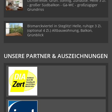
Lichterfelde. Grün. Sonnig. Zuhause. Helle 3 Zi.
- großer Südbalkon - Gä-WC - großzügiger
Grundriss
Bismarckviertel in Steglitz! Helle, ruhige 3 Zi.
(optional 4 Zi.) Altbauwohnung, Balkon,
Grünblick
UNSERE PARTNER & AUSZEICHNUNGEN