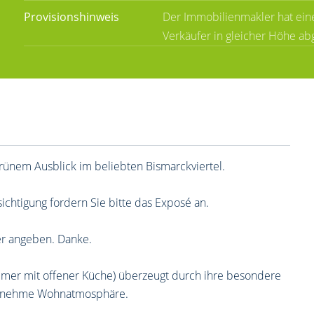
Provisionshinweis
Der Immobilienmakler hat eine
Verkäufer in gleicher Höhe ab
rünem Ausblick im beliebten Bismarckviertel.
sichtigung fordern Sie bitte das Exposé an.
er angeben. Danke.
mer mit offener Küche) überzeugt durch ihre besondere
ngenehme Wohnatmosphäre.