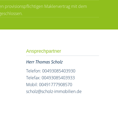
n provisionspflichtigen Maklervertrag mit dem
geschlossen.
Ansprechpartner
Herr Thomas Scholz
Telefon: 00493085403930
Telefax: 00493085403933
Mobil: 00491777908570
scholz@scholz-immobilien.de