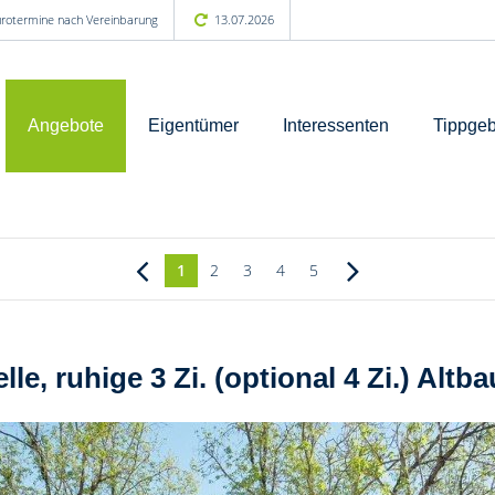
Bürotermine nach Vereinbarung
13.07.2026
Angebote
Eigentümer
Interessenten
Tippgeb
1
2
3
4
5
elle, ruhige 3 Zi. (optional 4 Zi.) A