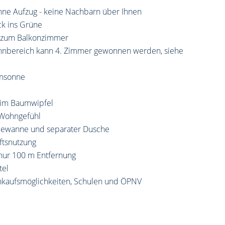
ohne Aufzug - keine Nachbarn über Ihnen
ck ins Grüne
g zum Balkonzimmer
ohnbereich kann 4. Zimmer gewonnen werden, siehe
ensonne
u im Baumwipfel
 Wohngefühl
Badewanne und separater Dusche
ftsnutzung
 nur 100 m Entfernung
tel
inkaufsmöglichkeiten, Schulen und ÖPNV