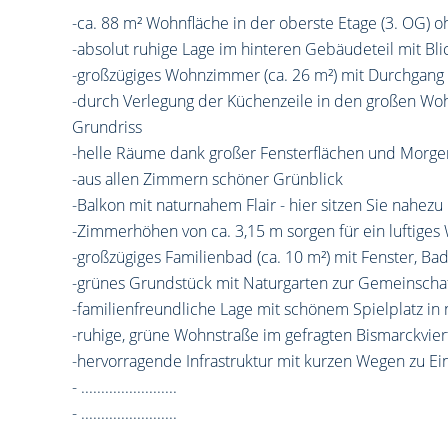
-ca. 88 m² Wohnfläche in der oberste Etage (3. OG) 
-absolut ruhige Lage im hinteren Gebäudeteil mit Bli
-großzügiges Wohnzimmer (ca. 26 m²) mit Durchgan
-durch Verlegung der Küchenzeile in den großen W
Grundriss
-helle Räume dank großer Fensterflächen und Morg
-aus allen Zimmern schöner Grünblick
-Balkon mit naturnahem Flair - hier sitzen Sie nahez
-Zimmerhöhen von ca. 3,15 m sorgen für ein luftiges
-großzügiges Familienbad (ca. 10 m²) mit Fenster, 
-grünes Grundstück mit Naturgarten zur Gemeinscha
-familienfreundliche Lage mit schönem Spielplatz in
-ruhige, grüne Wohnstraße im gefragten Bismarckvier
-hervorragende Infrastruktur mit kurzen Wegen zu E
- ........................
- ........................