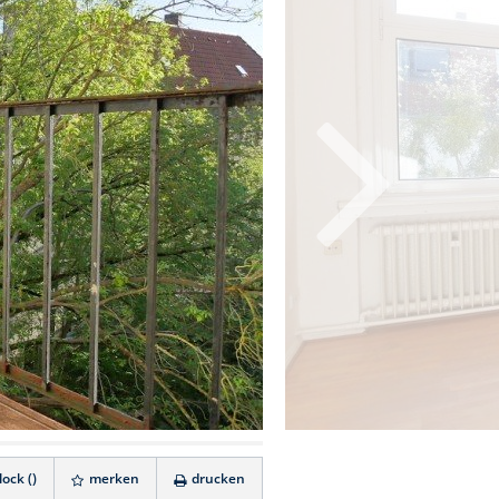
ock (
)
merken
drucken