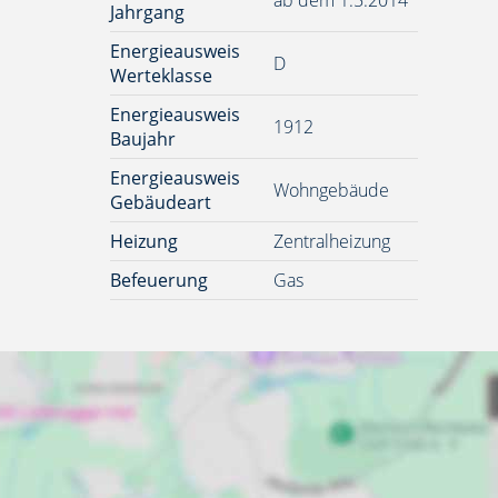
ab dem 1.5.2014
Jahrgang
Energieausweis
D
Werteklasse
Energieausweis
1912
Baujahr
Energieausweis
Wohngebäude
Gebäudeart
Heizung
Zentralheizung
Befeuerung
Gas