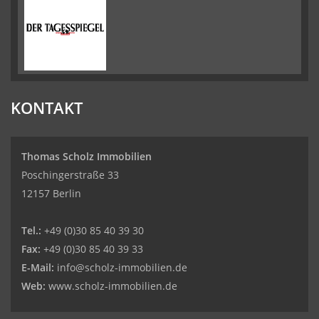
KONTAKT
Thomas Scholz Immobilien
Poschingerstraße 33
12157 Berlin
Tel.:
+49 (0)30 85 40 39 30
Fax:
+49 (0)30 85 40 39 33
E-Mail:
info@scholz-immobilien.de
Web:
www.scholz-immobilien.de