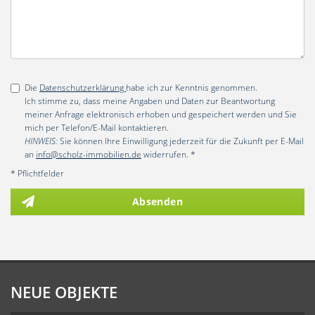
Die
Datenschutzerklärung
habe ich zur Kenntnis genommen.
Ich stimme zu, dass meine Angaben und Daten zur Beantwortung
meiner Anfrage elektronisch erhoben und gespeichert werden und Sie
mich per Telefon/E-Mail kontaktieren.
HINWEIS:
Sie können Ihre Einwilligung jederzeit für die Zukunft per E-Mail
an
info@scholz-immobilien.de
widerrufen. *
* Pflichtfelder
Absenden
NEUE OBJEKTE