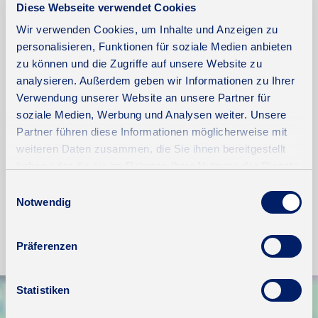
Diese Webseite verwendet Cookies
Weitere Informationen
Wir verwenden Cookies, um Inhalte und Anzeigen zu
personalisieren, Funktionen für soziale Medien anbieten
Wesentlicher Energieträger
Fernwärme
zu können und die Zugriffe auf unsere Website zu
Energieausweis gültig bis
2025-04-13
analysieren. Außerdem geben wir Informationen zu Ihrer
Verwendung unserer Website an unsere Partner für
Energieausweis Jahrgang
ab dem 1.5.2014
soziale Medien, Werbung und Analysen weiter. Unsere
Energieverbrauch für Warmwasser
enthalten
Partner führen diese Informationen möglicherweise mit
Energieausweis Werteklasse
D
weiteren Daten zusammen, die Sie ihnen bereitgestellt
haben oder die sie im Rahmen Ihrer Nutzung der Dienste
Energieausweis Baujahr
1997
gesammelt haben.
Einwilligungsauswahl
Heizung
Fernheizung
Notwendig
Befeuerung
Fernwärme
Präferenzen
Statistiken