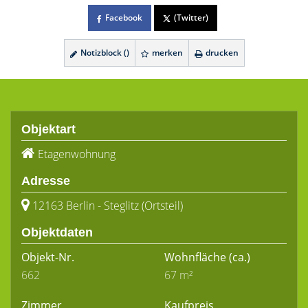
Facebook
(Twitter)
Notizblock (
)
merken
drucken
Objektart
Etagenwohnung
Adresse
12163 Berlin - Steglitz (Ortsteil)
Objektdaten
Objekt-Nr.
Wohnfläche
(ca.)
662
67 m²
Zimmer
Kaufpreis