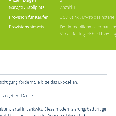
Anzahl Etagen
2
Garage / Stellplatz
Anzahl 1
Provision für Käufer
3,57% (inkl. Mwst) des notarie
Provisionshinweis
Der Immobilienmakler hat eine
Verkäufer in gleicher Höhe ab
ichtigung, fordern Sie bitte das Exposé an.
er angeben. Danke.
enviertel in Lankwitz. Diese modernisierungsbedürftige
nzial für eine traumhafte Wohnung. Diese sind: