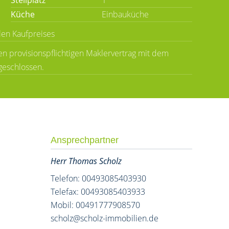
Stellplatz
1
Küche
Einbauküche
llen Kaufpreises
n provisionspflichtigen Maklervertrag mit dem
geschlossen.
Ansprechpartner
Herr Thomas Scholz
Telefon: 00493085403930
Telefax: 00493085403933
Mobil: 00491777908570
scholz@scholz-immobilien.de