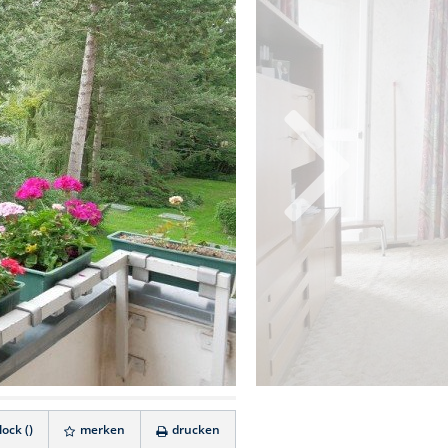
ock (
)
merken
drucken