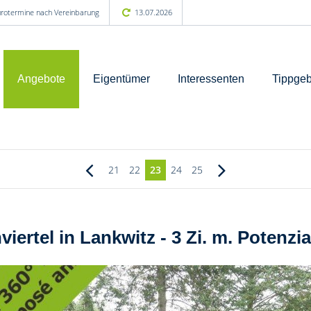
Bürotermine nach Vereinbarung
13.07.2026
Angebote
Eigentümer
Interessenten
Tippgeb
21
22
23
24
25
ertel in Lankwitz - 3 Zi. m. Potenz