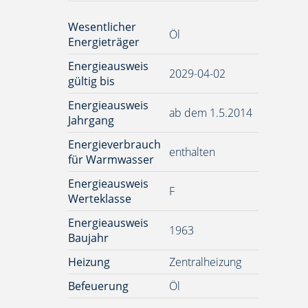
Wesentlicher
Öl
Energieträger
Energieausweis
2029-04-02
gültig bis
Energieausweis
ab dem 1.5.2014
Jahrgang
Energieverbrauch
enthalten
für Warmwasser
Energieausweis
F
Werteklasse
Energieausweis
1963
Baujahr
Heizung
Zentralheizung
Befeuerung
Öl