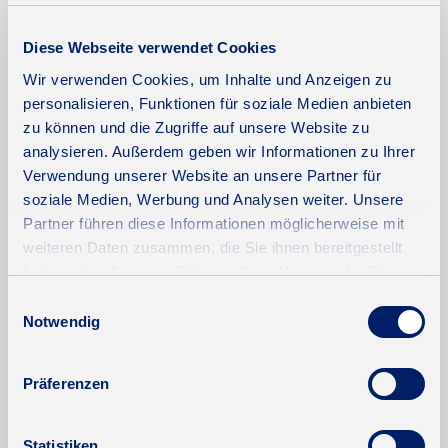
119,50 kWh / (m²*a)
Diese Webseite verwendet Cookies
Endenergiebedarf
Wir verwenden Cookies, um Inhalte und Anzeigen zu
personalisieren, Funktionen für soziale Medien anbieten
zu können und die Zugriffe auf unsere Website zu
analysieren. Außerdem geben wir Informationen zu Ihrer
Weitere Informationen
Verwendung unserer Website an unsere Partner für
soziale Medien, Werbung und Analysen weiter. Unsere
Wesentlicher Energieträger
GAS
Partner führen diese Informationen möglicherweise mit
weiteren Daten zusammen, die Sie ihnen bereitgestellt
Energieverbrauch für Warmwasser
enthalten
haben oder die sie im Rahmen Ihrer Nutzung der Dienste
Energieausweis Werteklasse
D
gesammelt haben.
Einwilligungsauswahl
Energieausweis Baujahr
1994
Notwendig
Heizung
Zentralheizung
Präferenzen
Befeuerung
Gas
Statistiken