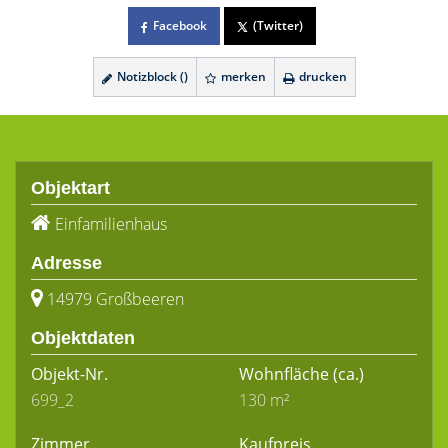
Facebook
(Twitter)
Notizblock (
)
merken
drucken
Objektart
Einfamilienhaus
Adresse
14979 Großbeeren
Objektdaten
Objekt-Nr.
Wohnfläche
(ca.)
699_2
130 m²
Zimmer
Kaufpreis