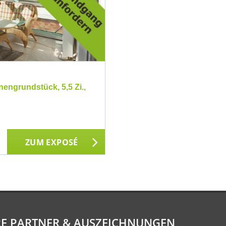
engrundstück, 5,5 Zi.,
ZUM EXPOSÉ
E PARTNER & AUSZEICHNUNGEN