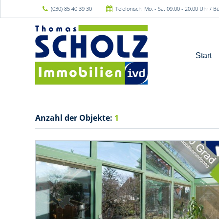
(030) 85 40 39 30
Telefonisch: Mo. - Sa. 09.00 - 20.00 Uhr / 
Start
Anzahl der
Objekte:
1