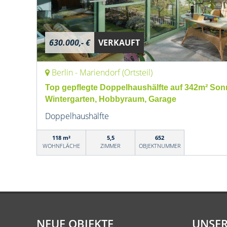
630.000,- €
VERKAUFT
Berlin - Mariendorf (Ortsteil)
Top gepflegte Doppelhaushälfte auf 342m² Sonn
Wintergarten, Hobbyraum, Garage
Doppelhaushälfte
118 m²
5,5
652
WOHNFLÄCHE
ZIMMER
OBJEKTNUMMER
NEUE OBJEKTE
UNSER