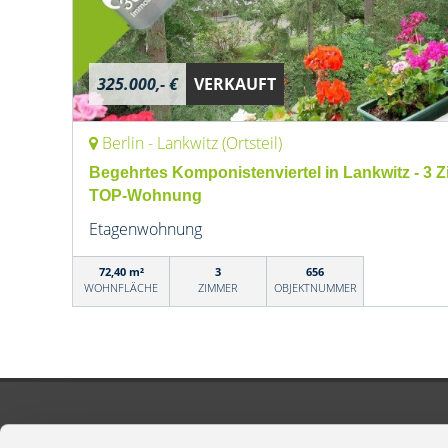
325.000,- €
VERKAUFT
Berlin - Lankwitz (Ortsteil)
Begehrtes Komponistenviertel in Lankwitz - 3 Zi.
TOP-Wohnung
Etagenwohnung
72,40 m²
3
656
WOHNFLÄCHE
ZIMMER
OBJEKTNUMMER
NEUE OBJEKTE
UNSER