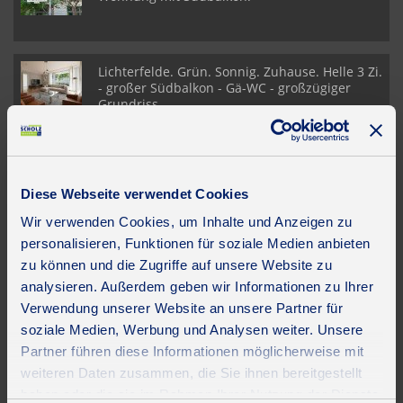
Lichterfelde. Grün. Sonnig. Zuhause. Helle 3 Zi.
- großer Südbalkon - Gä-WC - großzügiger
Grundriss
Bismarckviertel in Steglitz! Helle, ruhige 3 Zi.
(optional 4 Zi.) Altbauwohnung, Balkon,
Diese Webseite verwendet Cookies
Grünblick
Wir verwenden Cookies, um Inhalte und Anzeigen zu
personalisieren, Funktionen für soziale Medien anbieten
UNSERE PARTNER & AUSZEICHNUNGEN
zu können und die Zugriffe auf unsere Website zu
analysieren. Außerdem geben wir Informationen zu Ihrer
Verwendung unserer Website an unsere Partner für
soziale Medien, Werbung und Analysen weiter. Unsere
Partner führen diese Informationen möglicherweise mit
weiteren Daten zusammen, die Sie ihnen bereitgestellt
haben oder die sie im Rahmen Ihrer Nutzung der Dienste