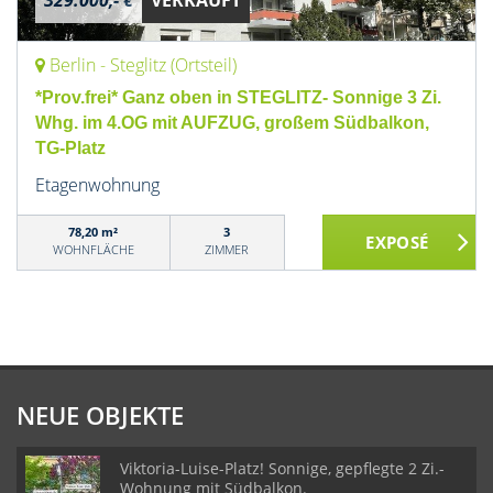
329.000,- €
VERKAUFT
Berlin - Steglitz (Ortsteil)
*Prov.frei* Ganz oben in STEGLITZ- Sonnige 3 Zi.
Whg. im 4.OG mit AUFZUG, großem Südbalkon,
TG-Platz
Etagenwohnung
78,20 m²
3
WOHNFLÄCHE
ZIMMER
NEUE OBJEKTE
Viktoria-Luise-Platz! Sonnige, gepflegte 2 Zi.-
Wohnung mit Südbalkon.