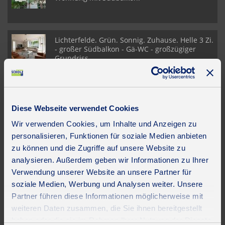
Lichterfelde. Grün. Sonnig. Zuhause. Helle 3 Zi.
- großer Südbalkon - Gä-WC - großzügiger
Grundriss
Bismarckviertel in Steglitz! Helle, ruhige 3 Zi.
(optional 4 Zi.) Altbauwohnung, Balkon,
Diese Webseite verwendet Cookies
Grünblick
Wir verwenden Cookies, um Inhalte und Anzeigen zu
personalisieren, Funktionen für soziale Medien anbieten
UNSERE PARTNER & AUSZEICHNUNGEN
zu können und die Zugriffe auf unsere Website zu
analysieren. Außerdem geben wir Informationen zu Ihrer
Verwendung unserer Website an unsere Partner für
soziale Medien, Werbung und Analysen weiter. Unsere
Partner führen diese Informationen möglicherweise mit
weiteren Daten zusammen, die Sie ihnen bereitgestellt
haben oder die sie im Rahmen Ihrer Nutzung der Dienste