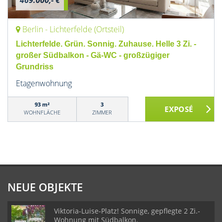
469.000,- €
Berlin - Lichterfelde (Ortsteil)
Lichterfelde. Grün. Sonnig. Zuhause. Helle 3 Zi. -
großer Südbalkon - Gä-WC - großzügiger
Grundriss
Etagenwohnung
93 m²
3
WOHNFLÄCHE
ZIMMER
NEUE OBJEKTE
Viktoria-Luise-Platz! Sonnige, gepflegte 2 Zi.-
Wohnung mit Südbalkon.