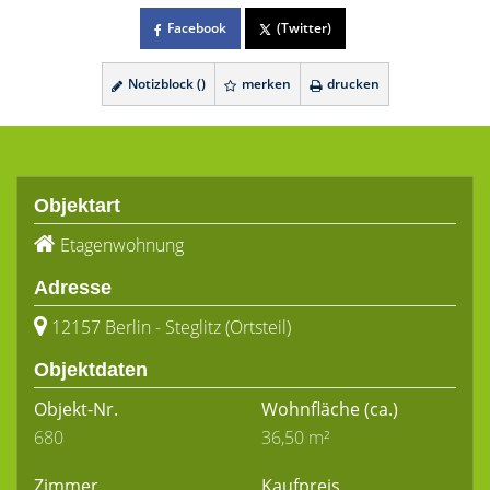
Facebook
(Twitter)
Notizblock (
)
merken
drucken
Objektart
Etagenwohnung
Adresse
12157 Berlin - Steglitz (Ortsteil)
Objektdaten
Objekt-Nr.
Wohnfläche
(ca.)
680
36,50 m²
Zimmer
Kaufpreis