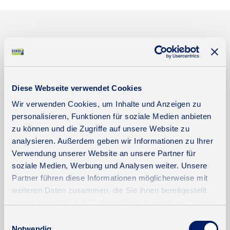
Energieausweis (Verbrauchsausweis)
Diese Webseite verwendet Cookies
Wir verwenden Cookies, um Inhalte und Anzeigen zu
165 kWh / (m²*a)
personalisieren, Funktionen für soziale Medien anbieten
Energieverbrauchskennwert
zu können und die Zugriffe auf unsere Website zu
analysieren. Außerdem geben wir Informationen zu Ihrer
Verwendung unserer Website an unsere Partner für
soziale Medien, Werbung und Analysen weiter. Unsere
Weitere Informationen
Partner führen diese Informationen möglicherweise mit
weiteren Daten zusammen, die Sie ihnen bereitgestellt
Wesentlicher Energieträger
Fernwärme
haben oder die sie im Rahmen Ihrer Nutzung der Dienste
gesammelt haben.
Einwilligungsauswahl
Energieausweis gültig bis
2028-09-07
Notwendig