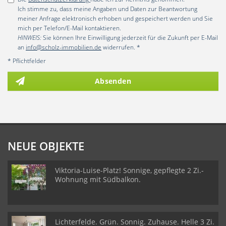
Ich stimme zu, dass meine Angaben und Daten zur Beantwortung
meiner Anfrage elektronisch erhoben und gespeichert werden und Sie
mich per Telefon/E-Mail kontaktieren.
HINWEIS:
Sie können Ihre Einwilligung jederzeit für die Zukunft per E-Mail
an
info@scholz-immobilien.de
widerrufen. *
* Pflichtfelder
Absenden
NEUE OBJEKTE
Viktoria-Luise-Platz! Sonnige, gepflegte 2 Zi.-
Wohnung mit Südbalkon.
Lichterfelde. Grün. Sonnig. Zuhause. Helle 3 Zi.